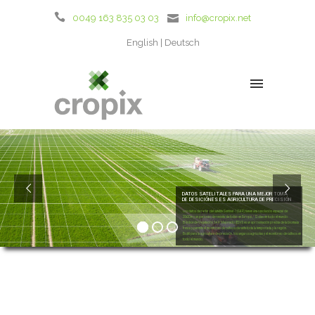
0049 163 835 03 03
info@cropix.net
English
Deutsch
DATOS SATELITALES PARA UNA MEJOR TOMA
DE DESICIÓNES ES AGRICULTURA DE PRECISIÓN
Los datos de radar del satélite Sentinel -1 (SAR) tienen una resolución espacial de
20x20 m y un período de revisita de 6 días en Europa / 12 días en todo el mundo.
El Índice de Vegetación SAR Mejorado (ESVI) es un aproximación precisa de la biomasa
fresca y permite el monitoreo de cultivos durante toda la temporada y la región.
Es útil para la agricultura de precisión, los seguros agrícolas y el monitoreo de cultivos en
todo el mundo.